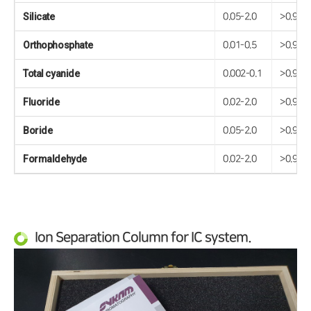
Silicate
0.05-2.0
>0.999
Orthophosphate
0.01-0.5
>0.999
Total cyanide
0.002-0.1
>0.999
Fluoride
0.02-2.0
>0.999
Boride
0.05-2.0
>0.999
Formaldehyde
0.02-2.0
>0.999
Ion Separation Column for IC system.