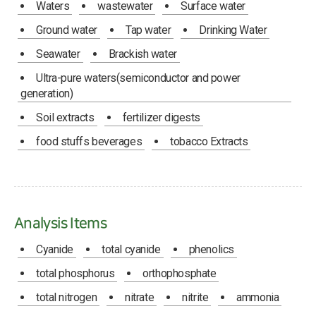
Waters
wastewater
Surface water
Ground water
Tap water
Drinking Water
Seawater
Brackish water
Ultra-pure waters(semiconductor and power
generation)
Soil extracts
fertilizer digests
food stuffs beverages
tobacco Extracts
Analysis Items
Cyanide
total cyanide
phenolics
total phosphorus
orthophosphate
total nitrogen
nitrate
nitrite
ammonia