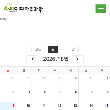
Toggle
xvxvc
오늘
월
주
일
2026년 8월
일
월
화
수
목
금
토
26
27
28
29
30
31
1
2
3
4
5
6
7
8
9
10
11
12
13
14
15