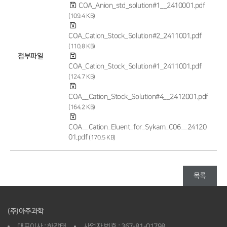
COA_Anion_std_solution#1__2410001.pdf
(109.4 KB)
COA_Cation_Stock_Solution#2_2411001.pdf
(110.8 KB)
첨부파일
COA_Cation_Stock_Solution#1_2411001.pdf
(124.7 KB)
COA__Cation_Stock_Solution#4__2412001.pdf
(164.2 KB)
COA__Cation_Eluent_for_Sykam_C06__24120
01.pdf
(170.5 KB)
목록
(주)아주과학
대표이사 : 하갑태
사업자 번호 : 367-81-01798