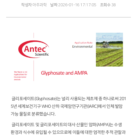
작성자
아주과학
날짜
2026-01-16 17:17:05
조회수
38
글리포세이트(Glyphosate)는 널리 사용되는 제초제 중 하나로써 201
5년 세계보건기구 WHO 산하 국제암연구기관(IARC)에서 인체 발암
가능 물질로 분류했습니다.
글리포세이트 및 글리포세이트의 대사 산물인 암파(AMPA)는 수생
환경과 식수에 유입될 수 있으므로에 이들에 대한 엄격한 추적 관찰과