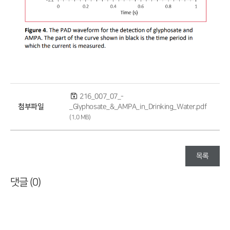
216_007_07_-
첨부파일
_Glyphosate_&_AMPA_in_Drinking_Water.pdf
(1.0 MB)
목록
댓글 (
0
)