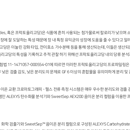
charides, 혹은 프럭토올리고당)은 식품에 흔히 사용되는 첨가물로써 칼로리가 낮으
에 잘 도달하는 특성 때문에 장 내 특정 유익균의 성장에 도움을 줄 수 있다고 
당은 이눌린 강화 타입, 전이효소 가수분해 등을 통해 생산되는데, 이들은 생산되
올리고당의 특성을 기록하고 추적 관찰 하기 위해선 프락토올리고당 내의 당류 분
1-1471057-000554-01에 따르면 이러한 프락토올리고당의 프로파일링은 HPLC
 낮은 검출 감도, 낮은 분리도의 문제로 GF 6 이상의 혼합물을 유의미하게 분리 및
 음이온 교환 크로마토그래피 - 펄스 전류 측정 시스템은 매우 우수한 분리도와 검출 
템인 ALEXYS 탄수화물 분석기와 SweetSep AEX200 음이온 분리 컬럼을 이
lite 전기 화학 검출기와 SweetSep™ 음이온 분리 컬럼으로 구성된 ALEXYS Carbohyd