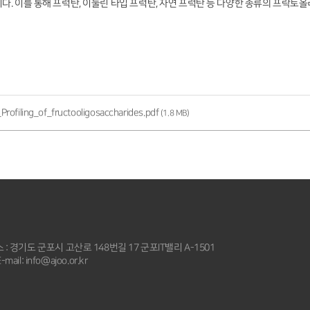
다. 이를 통해 프럭탄, 이눌린 타입 프럭탄, 자연 프럭탄 등 다양한 종류의 프락토
rofiling_of_fructooligosaccharides.pdf
(1.8 MB)
 : 경기도 군포시 고산로 148번길 17 군포IT밸리 A-1501
-mail: info@ajoo.or.kr