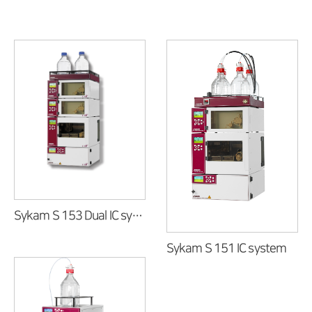
Sykam S 153 Dual IC system
Sykam S 151 IC system