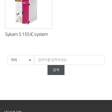
Sykam S 155 IC system
검색