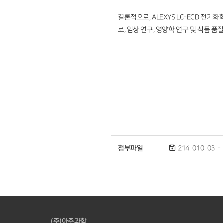
결론적으로, ALEXYS LC-ECD 전
로, 임상 연구, 영양학 연구 및 식품 
첨부파일
214_010_03_-_
(주)아주과학